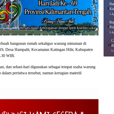
Ba
8
Ka
1 A
Re
9
Pe
5 A
C
uah bangunan rumah sekaligus warung minuman di
10
d
9, Desa Hampalit, Kecamatan Katingan Hilir, Kabupaten
5 
4.30 WIB.
an, dan sehari-hari digunakan sebagai tempat usaha warung
dalam peristiwa tersebut, namun kerugian materiil