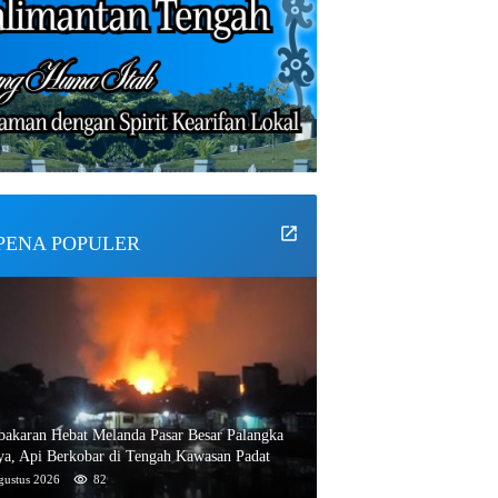
PENA POPULER
bakaran Hebat Melanda Pasar Besar Palangka
ya, Api Berkobar di Tengah Kawasan Padat
gustus 2026
82