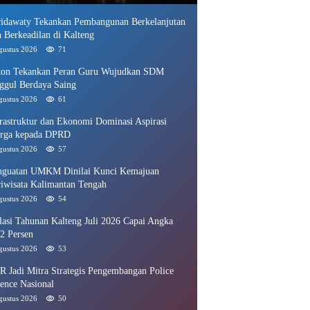
ridawaty Tekankan Pembangunan Berkelanjutan
 Berkeadilan di Kalteng
gustus 2026
71
ton Tekankan Peran Guru Wujudkan SDM
ggul Berdaya Saing
gustus 2026
61
frastruktur dan Ekonomi Dominasi Aspirasi
rga kepada DPRD
gustus 2026
57
nguatan UMKM Dinilai Kunci Kemajuan
riwisata Kalimantan Tengah
gustus 2026
54
lasi Tahunan Kalteng Juli 2026 Capai Angka
2 Persen
gustus 2026
53
R Jadi Mitra Strategis Pengembangan Police
ence Nasional
gustus 2026
50