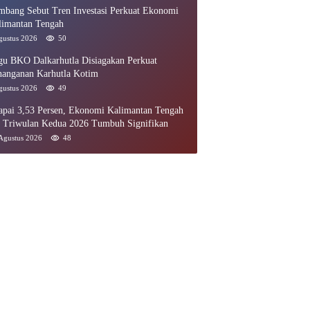
mbang Sebut Tren Investasi Perkuat Ekonomi
limantan Tengah
gustus 2026
50
gu BKO Dalkarhutla Disiagakan Perkuat
nanganan Karhutla Kotim
gustus 2026
49
apai 3,53 Persen, Ekonomi Kalimantan Tengah
i Triwulan Kedua 2026 Tumbuh Signifikan
Agustus 2026
48