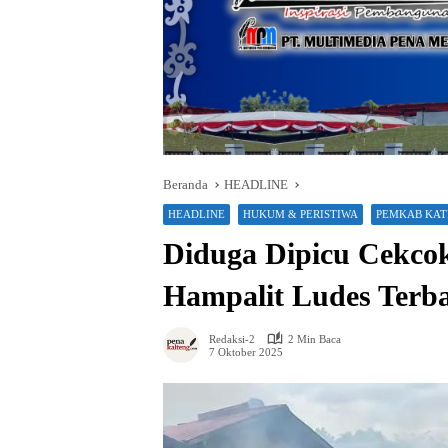
Beranda
HEADLINE
HEADLINE
HUKUM & PERISTIWA
PEMKAB KAT
Diduga Dipicu Cekco
Hampalit Ludes Terb
Redaksi-2
2 Min Baca
7 Oktober 2025