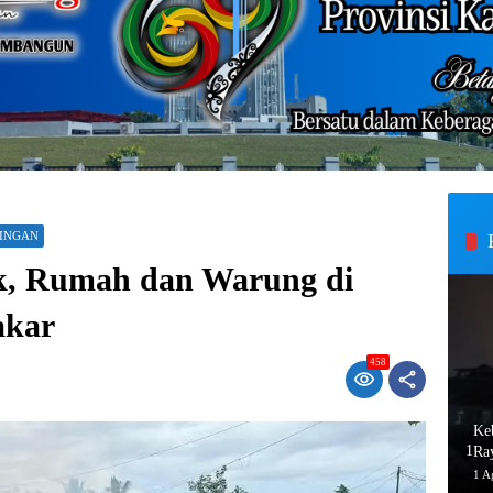
INGAN
k, Rumah dan Warung di
akar
458
Ke
1
Ra
1 A