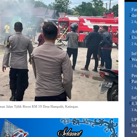
Fa
2
dan
2 A
Ar
3
Un
2 A
In
4
Wa
2 A
Pe
5
Pa
2 A
Inf
6
4,3
n Jalan Tjilik Riwut KM 19 Desa Hampalit, Katingan.
3 A
UP
7
Sci
6 A