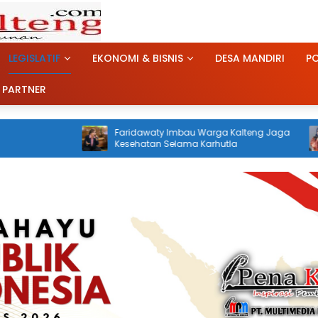
LEGISLATIF
EKONOMI & BISNIS
DESA MANDIRI
PO
 PARTNER
Faridawaty Imbau Warga Kalteng Jaga
Percepat Pengendali
Kesehatan Selama Karhutla
Kalteng, Kolaboras
Diapresiasi