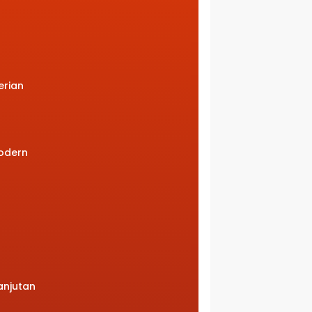
erian
odern
anjutan