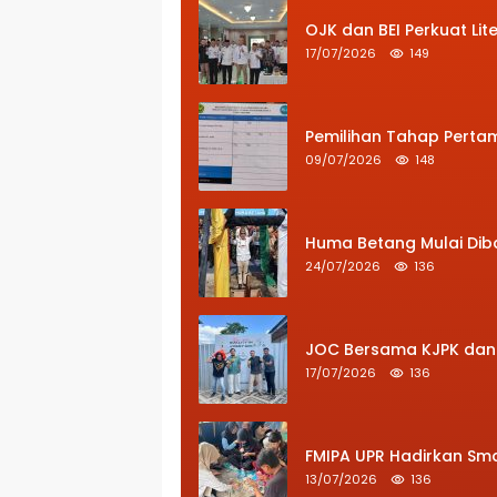
OJK dan BEI Perkuat Li
17/07/2026
149
Pemilihan Tahap Pertam
09/07/2026
148
Huma Betang Mulai Dib
24/07/2026
136
JOC Bersama KJPK dan 
17/07/2026
136
FMIPA UPR Hadirkan Sma
13/07/2026
136