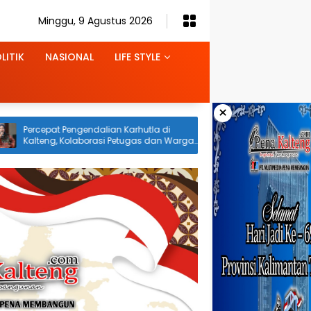
Minggu, 9 Agustus 2026
LITIK
NASIONAL
LIFE STYLE
×
an Karhutla di
Respons Cepat Tim Gabungan Jadi
i Petugas dan Warga
Kunci Cegah Karhutla