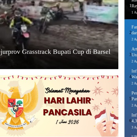
Ke
1
Ra
1 A
Fa
2
dan
2 A
Ar
urprov Grasstrack Bupati Cup di Barsel
3
Un
2 A
In
4
Wa
2 A
Pe
5
Pa
2 A
Inf
6
4,3
3 A