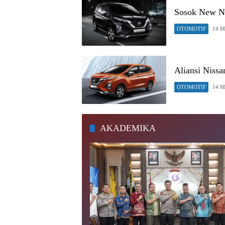
Sosok New Ni
OTOMOTIF
14 M
Aliansi Nissa
OTOMOTIF
14 M
AKADEMIKA