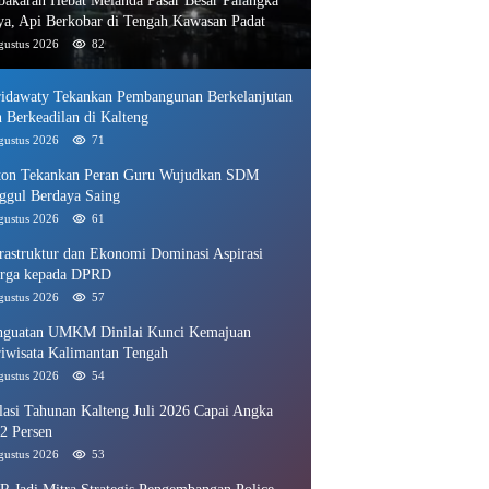
bakaran Hebat Melanda Pasar Besar Palangka
ya, Api Berkobar di Tengah Kawasan Padat
gustus 2026
82
ridawaty Tekankan Pembangunan Berkelanjutan
 Berkeadilan di Kalteng
gustus 2026
71
ton Tekankan Peran Guru Wujudkan SDM
ggul Berdaya Saing
gustus 2026
61
frastruktur dan Ekonomi Dominasi Aspirasi
rga kepada DPRD
gustus 2026
57
nguatan UMKM Dinilai Kunci Kemajuan
riwisata Kalimantan Tengah
gustus 2026
54
lasi Tahunan Kalteng Juli 2026 Capai Angka
2 Persen
gustus 2026
53