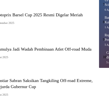
UP
7
Sci
6 A
toprix Barsel Cup 2025 Resmi Digelar Meriah
Ba
8
Ka
ptember 2025
1 A
Re
9
Pe
5 A
amulya Jadi Wadah Pembinaan Atlet Off-road Muda
C
10
d
ei 2025
5 
stiar Sabran Saksikan Tangkiling Off-road Extreme,
ejurda Gubernur Cup
ei 2025