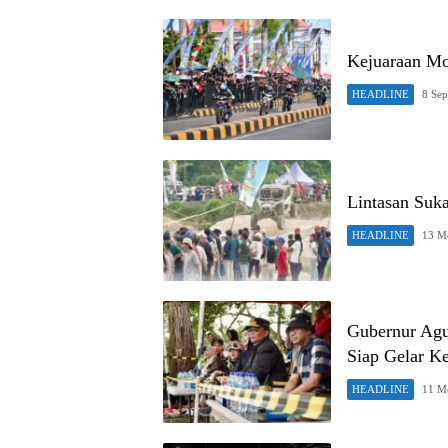
Kejuaraan Mo
HEADLINE
8 Se
Lintasan Suk
HEADLINE
13 M
Gubernur Agu
Siap Gelar K
HEADLINE
11 M