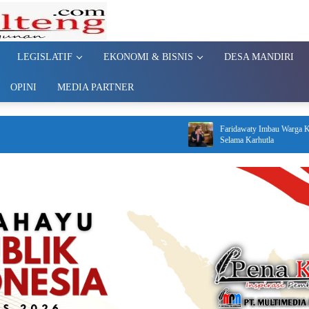
LEGISLATIF
EKONOMI & BISNIS
DESA MANDIRI
OPINI
MEDIA PARTNER
Faridawaty Imbau Warga Kalteng Jaga Kesehatan
Selama Karhutla