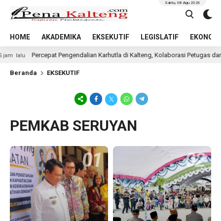
Sabtu, 08 Agu 2026
HOME
AKADEMIKA
EKSEKUTIF
LEGISLATIF
EKONOMI 
Percepat Pengendalian Karhutla di Kalteng, Kolaborasi Petugas dan Warg
alu
Beranda
EKSEKUTIF
PEMKAB SERUYAN