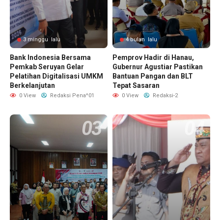
3 minggu lalu
4 bulan lalu
Bank Indonesia Bersama
Pemprov Hadir di Hanau,
Pemkab Seruyan Gelar
Gubernur Agustiar Pastikan
Pelatihan Digitalisasi UMKM
Bantuan Pangan dan BLT
Berkelanjutan
Tepat Sasaran
0 View
Redaksi Pena^01
0 View
Redaksi-2