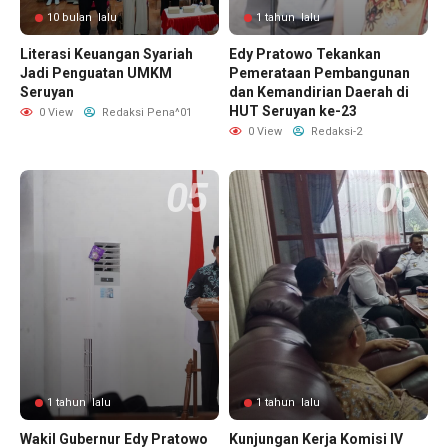
10 bulan lalu
1 tahun lalu
Literasi Keuangan Syariah
Edy Pratowo Tekankan
Jadi Penguatan UMKM
Pemerataan Pembangunan
Seruyan
dan Kemandirian Daerah di
HUT Seruyan ke-23
0 View
Redaksi Pena^01
0 View
Redaksi-2
1 tahun lalu
1 tahun lalu
Wakil Gubernur Edy Pratowo
Kunjungan Kerja Komisi IV