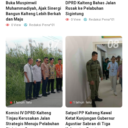
Buka Muspimwil
DPRD Kalteng Bahas Jalan
Muhammadiyah, Ajak Sinergi
Rusak ke Pelabuhan
Bangun Kalteng Lebih Berkah
Sigintung
dan Maju
0 View
Redaksi Pena^01
0 View
Redaksi Pena^01
1 tahun lalu
1 tahun lalu
Komisi IV DPRD Kalteng
Satpol PP Kalteng Kawal
Tinjau Kerusakan Jalan
Ketat Kunjungan Gubernur
Strategis Menuju Pelabuhan
Agustiar Sabran di Tiga