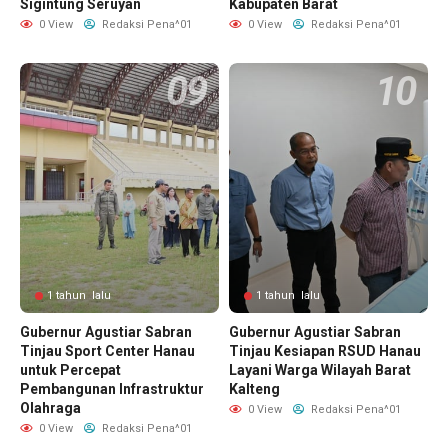
Sigintung Seruyan
Kabupaten Barat
0 View
Redaksi Pena^01
0 View
Redaksi Pena^01
1 tahun lalu
1 tahun lalu
Gubernur Agustiar Sabran
Gubernur Agustiar Sabran
Tinjau Sport Center Hanau
Tinjau Kesiapan RSUD Hanau
untuk Percepat
Layani Warga Wilayah Barat
Pembangunan Infrastruktur
Kalteng
Olahraga
0 View
Redaksi Pena^01
0 View
Redaksi Pena^01