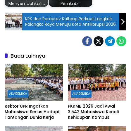
Menyembuhkan…
Pemkab…
KPK dan Pemprov Kalteng Perkuat Langkah
Palangka Raya Menuju Kota Antikorupsi 2026
Baca Lainnya
AKADEMIKA
AKADEMIKA
Rektor UPR Ingatkan
PKKMB 2026 Jadi Awal
Mahasiswa Serius Hadapi
3.542 Mahasiswa Kenali
Tantangan Dunia Kerja
Kehidupan Kampus