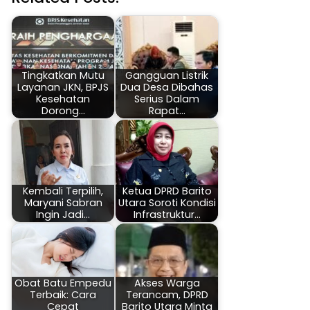
Tingkatkan Mutu
Gangguan Listrik
Layanan JKN, BPJS
Dua Desa Dibahas
Kesehatan
Serius Dalam
Dorong…
Rapat…
Kembali Terpilih,
Ketua DPRD Barito
Maryani Sabran
Utara Soroti Kondisi
Ingin Jadi…
Infrastruktur…
Obat Batu Empedu
Akses Warga
Terbaik: Cara
Terancam, DPRD
Cepat
Barito Utara Minta