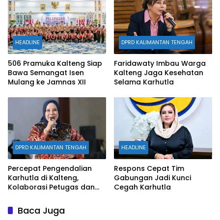
HEADLINE
DPRD KALIMANTAN TENGAH
506 Pramuka Kalteng Siap
Faridawaty Imbau Warga
Bawa Semangat Isen
Kalteng Jaga Kesehatan
Mulang ke Jamnas XII
Selama Karhutla
DPRD KALIMANTAN TENGAH
HEADLINE
Percepat Pengendalian
Respons Cepat Tim
Karhutla di Kalteng,
Gabungan Jadi Kunci
Kolaborasi Petugas dan
Cegah Karhutla
Warga Diapresiasi
Baca Juga