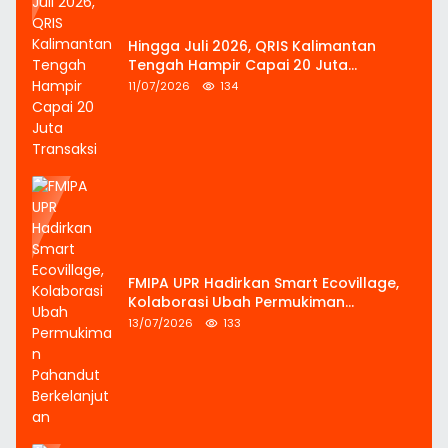
Hingga Juli 2026, QRIS Kalimantan
Tengah Hampir Capai 20 Juta
Transaksi
11/07/2026
134
FMIPA UPR Hadirkan Smart Ecovillage,
Kolaborasi Ubah Permukiman
Pahandut Berkelanjutan
13/07/2026
133