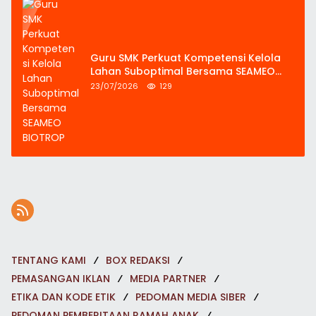
Guru SMK Perkuat Kompetensi Kelola
Lahan Suboptimal Bersama SEAMEO
BIOTROP
23/07/2026
129
TENTANG KAMI
BOX REDAKSI
PEMASANGAN IKLAN
MEDIA PARTNER
ETIKA DAN KODE ETIK
PEDOMAN MEDIA SIBER
PEDOMAN PEMBERITAAN RAMAH ANAK