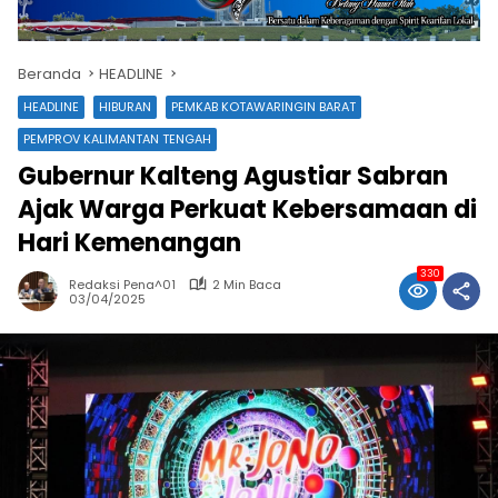
Beranda
HEADLINE
HEADLINE
HIBURAN
PEMKAB KOTAWARINGIN BARAT
PEMPROV KALIMANTAN TENGAH
Gubernur Kalteng Agustiar Sabran
Ajak Warga Perkuat Kebersamaan di
Hari Kemenangan
330
Redaksi Pena^01
2 Min Baca
03/04/2025