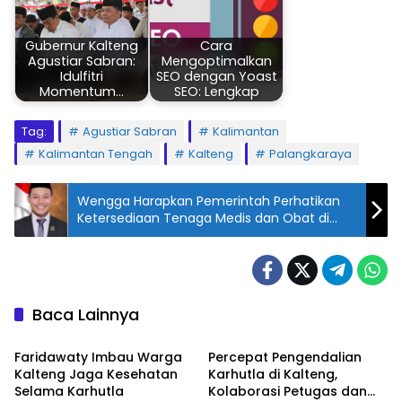
Gubernur Kalteng
Cara
Agustiar Sabran:
Mengoptimalkan
Idulfitri
SEO dengan Yoast
Momentum…
SEO: Lengkap
Tag:
Agustiar Sabran
Kalimantan
Kalimantan Tengah
Kalteng
Palangkaraya
Wengga Harapkan Pemerintah Perhatikan
Ketersediaan Tenaga Medis dan Obat di
Daerah Pelosok
Baca Lainnya
DPRD KALIMANTAN TENGAH
DPRD KALIMANTAN TENGAH
Faridawaty Imbau Warga
Percepat Pengendalian
Kalteng Jaga Kesehatan
Karhutla di Kalteng,
Selama Karhutla
Kolaborasi Petugas dan
HEADLINE
HEADLINE