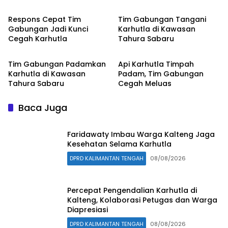
Warga Diapresiasi
Respons Cepat Tim
Tim Gabungan Tangani
Gabungan Jadi Kunci
Karhutla di Kawasan
Cegah Karhutla
Tahura Sabaru
HEADLINE
HEADLINE
Tim Gabungan Padamkan
Api Karhutla Timpah
Karhutla di Kawasan
Padam, Tim Gabungan
Tahura Sabaru
Cegah Meluas
Baca Juga
Faridawaty Imbau Warga Kalteng Jaga
Kesehatan Selama Karhutla
DPRD KALIMANTAN TENGAH
08/08/2026
Percepat Pengendalian Karhutla di
Kalteng, Kolaborasi Petugas dan Warga
Diapresiasi
DPRD KALIMANTAN TENGAH
08/08/2026