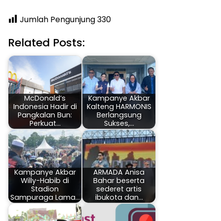
Jumlah Pengunjung
330
Related Posts:
McDonald’s
Kampanye Akbar
Indonesia Hadir di
Kalteng HARMONIS
Pangkalan Bun:
Berlangsung
Perkuat…
Sukses,…
Kampanye Akbar
ARMADA Anisa
Willy-Habib di
Bahar beserta
Stadion
sederet artis
Sampuraga Lama…
ibukota dan…