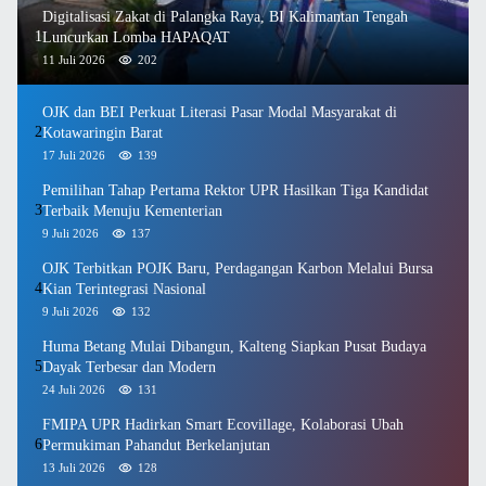
Digitalisasi Zakat di Palangka Raya, BI Kalimantan Tengah
1
Luncurkan Lomba HAPAQAT
11 Juli 2026
202
OJK dan BEI Perkuat Literasi Pasar Modal Masyarakat di
2
Kotawaringin Barat
17 Juli 2026
139
Pemilihan Tahap Pertama Rektor UPR Hasilkan Tiga Kandidat
3
Terbaik Menuju Kementerian
9 Juli 2026
137
OJK Terbitkan POJK Baru, Perdagangan Karbon Melalui Bursa
4
Kian Terintegrasi Nasional
9 Juli 2026
132
Huma Betang Mulai Dibangun, Kalteng Siapkan Pusat Budaya
5
Dayak Terbesar dan Modern
24 Juli 2026
131
FMIPA UPR Hadirkan Smart Ecovillage, Kolaborasi Ubah
6
Permukiman Pahandut Berkelanjutan
13 Juli 2026
128