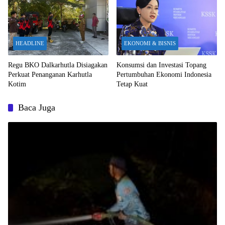
HEADLINE
EKONOMI & BISNIS
Regu BKO Dalkarhutla Disiagakan
Konsumsi dan Investasi Topang
Perkuat Penanganan Karhutla
Pertumbuhan Ekonomi Indonesia
Kotim
Tetap Kuat
Baca Juga