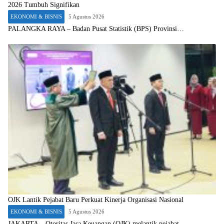
2026 Tumbuh Signifikan
EKONOMI & BISNIS
5 Agustus 2026
PALANGKA RAYA – Badan Pusat Statistik (BPS) Provinsi…
OJK Lantik Pejabat Baru Perkuat Kinerja Organisasi Nasional
EKONOMI & BISNIS
5 Agustus 2026
JAKARTA – Otoritas Jasa Keuangan (OJK) melantik pejabat…