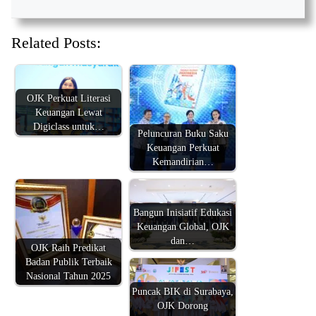
Related Posts:
OJK Perkuat Literasi
Keuangan Lewat
Digiclass untuk…
Peluncuran Buku Saku
Keuangan Perkuat
Kemandirian…
Bangun Inisiatif Edukasi
Keuangan Global, OJK
dan…
OJK Raih Predikat
Badan Publik Terbaik
Nasional Tahun 2025
Puncak BIK di Surabaya,
OJK Dorong