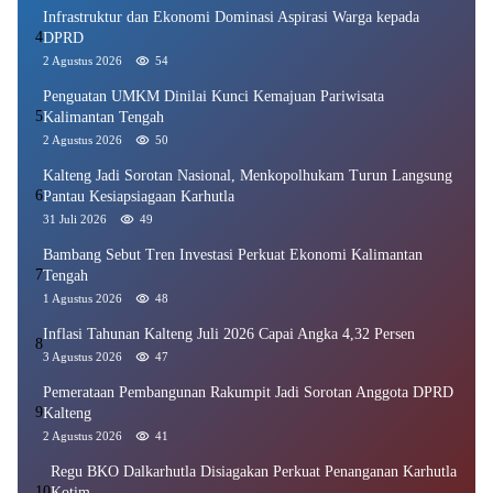
Infrastruktur dan Ekonomi Dominasi Aspirasi Warga kepada
4
DPRD
2 Agustus 2026
54
Penguatan UMKM Dinilai Kunci Kemajuan Pariwisata
5
Kalimantan Tengah
2 Agustus 2026
50
Kalteng Jadi Sorotan Nasional, Menkopolhukam Turun Langsung
6
Pantau Kesiapsiagaan Karhutla
31 Juli 2026
49
Bambang Sebut Tren Investasi Perkuat Ekonomi Kalimantan
7
Tengah
1 Agustus 2026
48
Inflasi Tahunan Kalteng Juli 2026 Capai Angka 4,32 Persen
8
3 Agustus 2026
47
Pemerataan Pembangunan Rakumpit Jadi Sorotan Anggota DPRD
9
Kalteng
2 Agustus 2026
41
Regu BKO Dalkarhutla Disiagakan Perkuat Penanganan Karhutla
10
Kotim