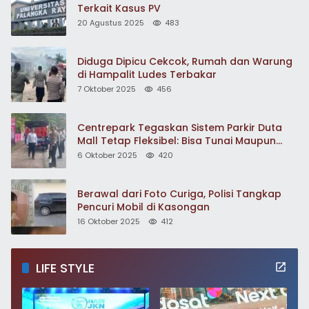
Terkait Kasus PV
20 Agustus 2025
483
Diduga Dipicu Cekcok, Rumah dan Warung
di Hampalit Ludes Terbakar
7 Oktober 2025
456
Centrepark Tegaskan Sistem Parkir Duta
Mall Tetap Fleksibel: Bisa Tunai Maupun
Non-Tunai
6 Oktober 2025
420
Berawal dari Foto Curiga, Polisi Tangkap
Pencuri Mobil di Kasongan
16 Oktober 2025
412
LIFE STYLE