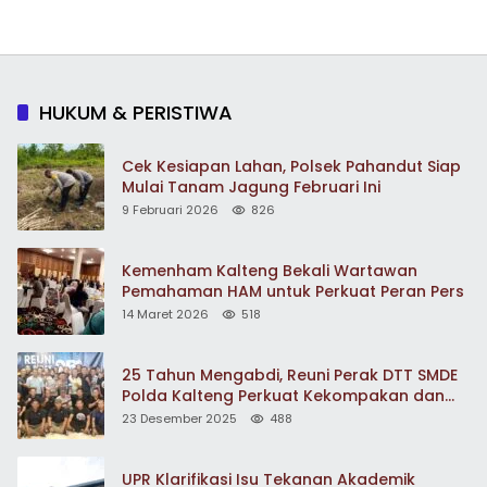
HUKUM & PERISTIWA
Cek Kesiapan Lahan, Polsek Pahandut Siap
Mulai Tanam Jagung Februari Ini
9 Februari 2026
826
Kemenham Kalteng Bekali Wartawan
Pemahaman HAM untuk Perkuat Peran Pers
14 Maret 2026
518
25 Tahun Mengabdi, Reuni Perak DTT SMDE
Polda Kalteng Perkuat Kekompakan dan
Pengabdian
23 Desember 2025
488
UPR Klarifikasi Isu Tekanan Akademik