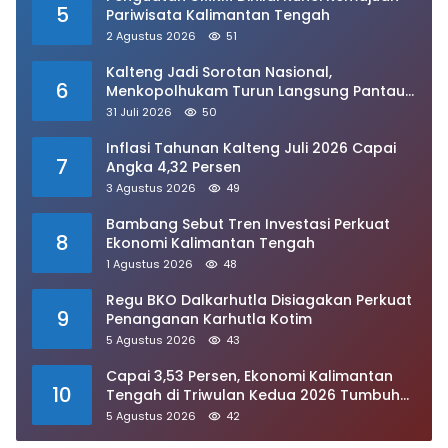
5
Pariwisata Kalimantan Tengah
2 Agustus 2026
51
Kalteng Jadi Sorotan Nasional,
6
Menkopolhukam Turun Langsung Pantau
Kesiapsiagaan Karhutla
31 Juli 2026
50
Inflasi Tahunan Kalteng Juli 2026 Capai
7
Angka 4,32 Persen
3 Agustus 2026
49
Bambang Sebut Tren Investasi Perkuat
8
Ekonomi Kalimantan Tengah
1 Agustus 2026
48
Regu BKO Dalkarhutla Disiagakan Perkuat
9
Penanganan Karhutla Kotim
5 Agustus 2026
43
Capai 3,53 Persen, Ekonomi Kalimantan
10
Tengah di Triwulan Kedua 2026 Tumbuh
Signifikan
5 Agustus 2026
42