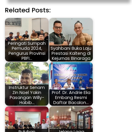
Related Posts:
Peringati Sumpah
Pemuda 2024,
Syahbani Buka Laju
Pengurus Provinsi
Prestasi Kalteng di
PBFI…
Kejurnas Binaraga
Instruktur Senam
Zin Noel Yakin
Prof. Dr. Andrie Elia
Pasangan Willy-
Embang Resmi
Habib…
Daftar Bacalon…
Puluhan
Jelang Laga