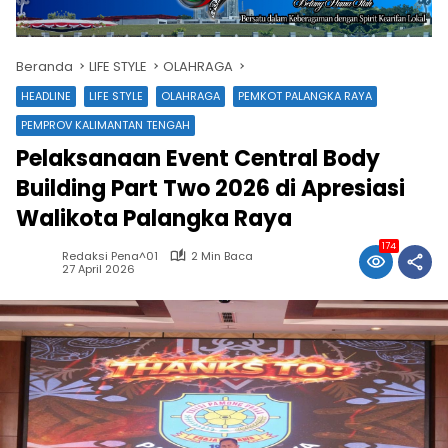
Beranda
LIFE STYLE
OLAHRAGA
HEADLINE
LIFE STYLE
OLAHRAGA
PEMKOT PALANGKA RAYA
PEMPROV KALIMANTAN TENGAH
Pelaksanaan Event Central Body
Building Part Two 2026 di Apresiasi
Walikota Palangka Raya
174
Redaksi Pena^01
2 Min Baca
27 April 2026