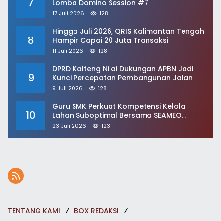
7
Lomba Domino Session #7
17 Juli 2026
128
Hingga Juli 2026, QRIS Kalimantan Tengah
8
Hampir Capai 20 Juta Transaksi
11 Juli 2026
128
DPRD Kalteng Nilai Dukungan APBN Jadi
9
Kunci Percepatan Pembangunan Jalan
9 Juli 2026
128
Guru SMK Perkuat Kompetensi Kelola
10
Lahan Suboptimal Bersama SEAMEO
BIOTROP
23 Juli 2026
123
TENTANG KAMI
BOX REDAKSI