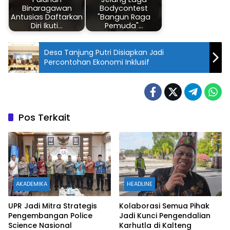
Binaragawan
Bodycontest
Antusias Daftarkan
"Bangun Raga
Diri Ikuti…
Pemuda"…
Desa Tanjung Putri Disiapkan Jadi
Percontohan Ekonomi Inklusif
Pos Terkait
AKADEMIKA
HEADLINE
UPR Jadi Mitra Strategis
Kolaborasi Semua Pihak
Pengembangan Police
Jadi Kunci Pengendalian
Science Nasional
Karhutla di Kalteng