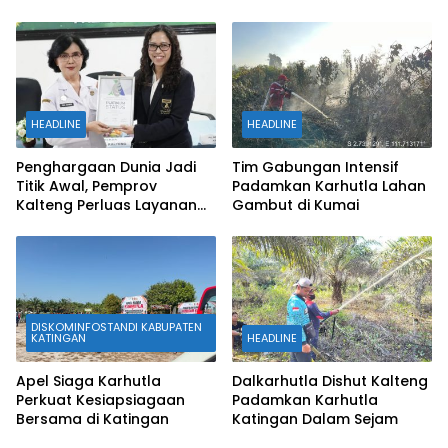
HEADLINE
HEADLINE
Penghargaan Dunia Jadi
Tim Gabungan Intensif
Titik Awal, Pemprov
Padamkan Karhutla Lahan
Kalteng Perluas Layanan
Gambut di Kumai
Stroke hingga Daerah
Terpencil
DISKOMINFOSTANDI KABUPATEN
KATINGAN
HEADLINE
Apel Siaga Karhutla
Dalkarhutla Dishut Kalteng
Perkuat Kesiapsiagaan
Padamkan Karhutla
Bersama di Katingan
Katingan Dalam Sejam