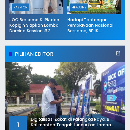
FASHION
HEADLINE
JOC Bersama KJPK dan
Hadapi Tantangan
Kopigin Siapkan Lomba
Pembiayaan Nasional
Domino Session #7
Bersama, BPJS
Kesehatan Perkuat
Keberlanjutan JKN
PILIHAN EDITOR
Digitalisasi Zakat di Palangka Raya, BI
1
Kalimantan Tengah Luncurkan Lomba