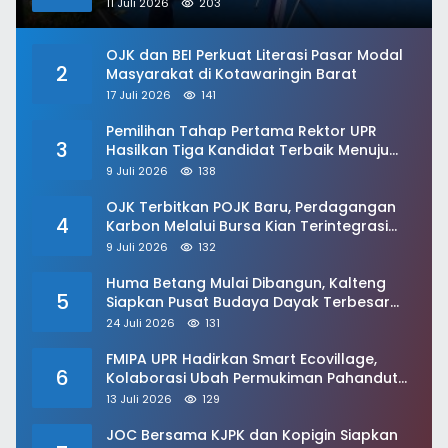
HAPAQAT
11 Juli 2026
203
OJK dan BEI Perkuat Literasi Pasar Modal
2
Masyarakat di Kotawaringin Barat
17 Juli 2026
141
Pemilihan Tahap Pertama Rektor UPR
3
Hasilkan Tiga Kandidat Terbaik Menuju
Kementerian
9 Juli 2026
138
OJK Terbitkan POJK Baru, Perdagangan
4
Karbon Melalui Bursa Kian Terintegrasi
Nasional
9 Juli 2026
132
Huma Betang Mulai Dibangun, Kalteng
5
Siapkan Pusat Budaya Dayak Terbesar
dan Modern
24 Juli 2026
131
FMIPA UPR Hadirkan Smart Ecovillage,
6
Kolaborasi Ubah Permukiman Pahandut
Berkelanjutan
13 Juli 2026
129
JOC Bersama KJPK dan Kopigin Siapkan