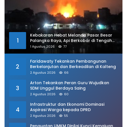
Kebakaran Hebat Melanda Pasar Besar
1
Palangka Raya, Api Berkobar di Tengah
Kawasan Padat
1 Agustus 2026
77
Faridawaty Tekankan Pembangunan
2
Berkelanjutan dan Berkeadilan di Kalteng
2 Agustus 2026
66
Arton Tekankan Peran Guru Wujudkan
3
SDM Unggul Berdaya Saing
2 Agustus 2026
60
Infrastruktur dan Ekonomi Dominasi
4
Aspirasi Warga kepada DPRD
2 Agustus 2026
55
Penguatan UMKM Dinilai Kunci Kemajuan