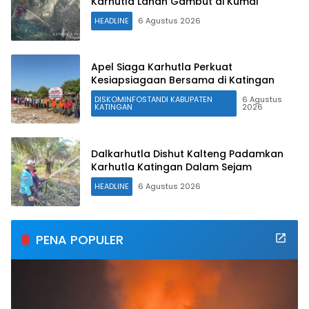
Karhutla Lahan Gambut di Kumai
HEADLINE
6 Agustus 2026
Apel Siaga Karhutla Perkuat
Kesiapsiagaan Bersama di Katingan
DISKOMINFOSTANDI KABUPATEN
6 Agustus
KATINGAN
2026
Dalkarhutla Dishut Kalteng Padamkan
Karhutla Katingan Dalam Sejam
HEADLINE
6 Agustus 2026
PENA POPULER