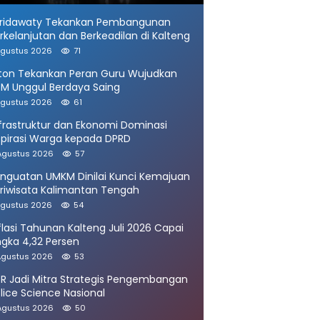
ridawaty Tekankan Pembangunan
rkelanjutan dan Berkeadilan di Kalteng
Agustus 2026
71
ton Tekankan Peran Guru Wujudkan
M Unggul Berdaya Saing
Agustus 2026
61
frastruktur dan Ekonomi Dominasi
spirasi Warga kepada DPRD
Agustus 2026
57
nguatan UMKM Dinilai Kunci Kemajuan
riwisata Kalimantan Tengah
Agustus 2026
54
flasi Tahunan Kalteng Juli 2026 Capai
gka 4,32 Persen
Agustus 2026
53
R Jadi Mitra Strategis Pengembangan
lice Science Nasional
Agustus 2026
50