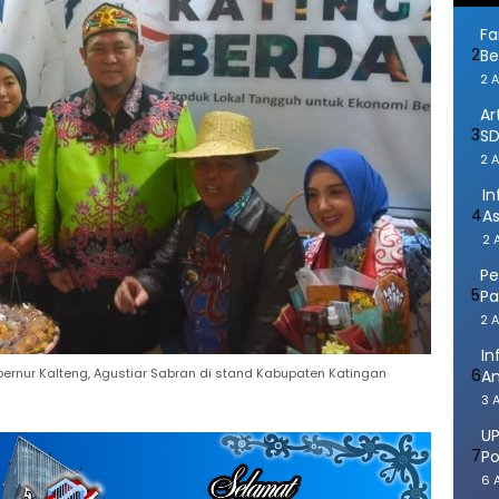
Fa
2
Be
2 
Ar
3
SD
2 
In
4
A
2 
Pe
5
Pa
2 
In
6
ernur Kalteng, Agustiar Sabran di stand Kabupaten Katingan
An
3 
UP
7
Po
6 