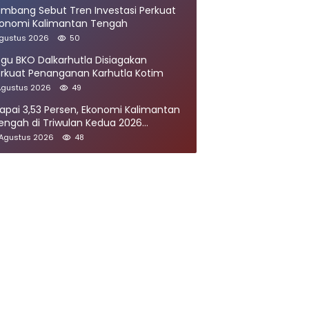
mbang Sebut Tren Investasi Perkuat
konomi Kalimantan Tengah
Agustus 2026
50
gu BKO Dalkarhutla Disiagakan
rkuat Penanganan Karhutla Kotim
Agustus 2026
49
apai 3,53 Persen, Ekonomi Kalimantan
engah di Triwulan Kedua 2026
umbuh Signifikan
 Agustus 2026
48