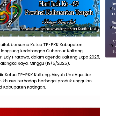
Ba
8
E
1 
Re
9
Pe
5 
C
Saiful, bersama Ketua TP-PKK Kabupaten
10
T
t langsung kedatangan Gubernur Kalteng,
T
5
r, Edy Pratowo, dalam agenda Kalteng Expo 2025,
alangka Raya, Minggu (19/5/2025).
ir Ketua TP-PKK Kalteng, Aisyah Umi Agustiar
 khusus terhadap berbagai produk unggulan
nd Kabupaten Katingan.