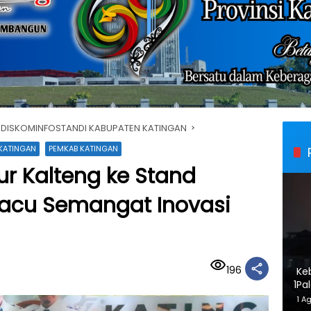
DISKOMINFOSTANDI KABUPATEN KATINGAN
KATINGAN
PEMKAB KATINGAN
r Kalteng ke Stand
acu Semangat Inovasi
196
Ke
1
Pa
Ka
1 A