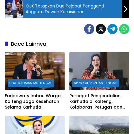
OJK Tetapkan Dua Pejabat Pengganti
Anggota Dewan Komisioner
Baca Lainnya
DPRD KALIMANTAN TENGAH
DPRD KALIMANTAN TENGAH
Faridawaty Imbau Warga
Percepat Pengendalian
Kalteng Jaga Kesehatan
Karhutla di Kalteng,
Selama Karhutla
Kolaborasi Petugas dan
Warga Diapresiasi