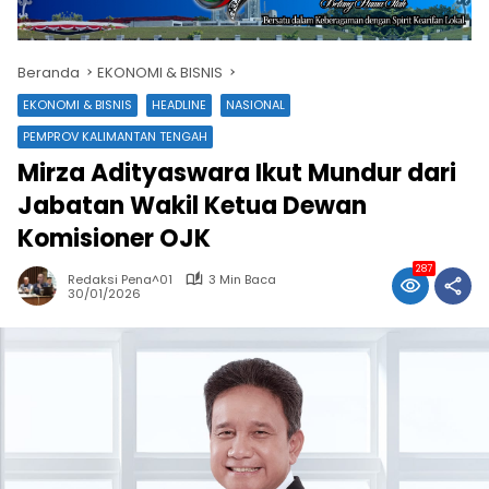
Beranda
EKONOMI & BISNIS
EKONOMI & BISNIS
HEADLINE
NASIONAL
PEMPROV KALIMANTAN TENGAH
Mirza Adityaswara Ikut Mundur dari
Jabatan Wakil Ketua Dewan
Komisioner OJK
287
Redaksi Pena^01
3 Min Baca
30/01/2026