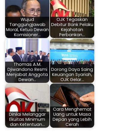
Wujud
OJK Tegaskan
Tanggungjawab
Debitur Bank Pelaku
Moral, Ketua Dewan
Kejahatan
Komisioner…
Perbankan…
Thomas A.M.
Djiwandono Resmi
Dorong Daya Saing
Menjabat Anggota
Keuangan Syariah,
Dewan…
OJK Gelar…
Cara Menghemat
Dinilai Melanggar
Uang untuk Masa
Ekuitas Minimum
Depan yang Lebih
dan Ketentuan…
Cerah