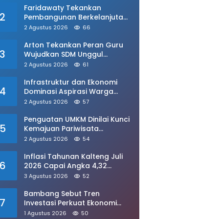
Faridawaty Tekankan
2
Pembangunan Berkelanjutan
dan Berkeadilan di Kalteng
2 Agustus 2026
66
Arton Tekankan Peran Guru
3
Wujudkan SDM Unggul
Berdaya Saing
2 Agustus 2026
61
Infrastruktur dan Ekonomi
4
Dominasi Aspirasi Warga
kepada DPRD
2 Agustus 2026
57
Penguatan UMKM Dinilai Kunci
5
Kemajuan Pariwisata
Kalimantan Tengah
2 Agustus 2026
54
Inflasi Tahunan Kalteng Juli
6
2026 Capai Angka 4,32
Persen
3 Agustus 2026
52
Bambang Sebut Tren
7
Investasi Perkuat Ekonomi
Kalimantan Tengah
1 Agustus 2026
50