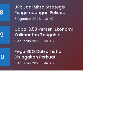
UPR Jadi Mitra Strategis
8
Pengembangan Police
Science Nasional
6 Agustus 2026
47
Capai 3,53 Persen, Ekonomi
9
Kalimantan Tengah di
Triwulan Kedua 2026 Tumbuh
5 Agustus 2026
46
Signifikan
Regu BKO Dalkarhutla
10
Disiagakan Perkuat
Penanganan Karhutla Kotim
5 Agustus 2026
46