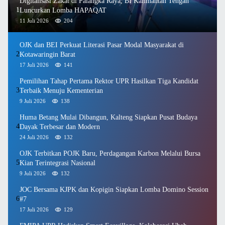
Digitalisasi Zakat di Palangka Raya, BI Kalimantan Tengah
1
Luncurkan Lomba HAPAQAT
11 Juli 2026
204
OJK dan BEI Perkuat Literasi Pasar Modal Masyarakat di
2
Kotawaringin Barat
17 Juli 2026
141
Pemilihan Tahap Pertama Rektor UPR Hasilkan Tiga Kandidat
3
Terbaik Menuju Kementerian
9 Juli 2026
138
Huma Betang Mulai Dibangun, Kalteng Siapkan Pusat Budaya
4
Dayak Terbesar dan Modern
24 Juli 2026
132
OJK Terbitkan POJK Baru, Perdagangan Karbon Melalui Bursa
5
Kian Terintegrasi Nasional
9 Juli 2026
132
JOC Bersama KJPK dan Kopigin Siapkan Lomba Domino Session
6
#7
17 Juli 2026
129