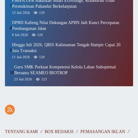
FMIPA UPR Hadirkan Smart Ecovillage, Kolaborasi Ubah
7
Permukiman Pahandut Berkelanjutan
13 Juli 2026
129
DPRD Kalteng Nilai Dukungan APBN Jadi Kunci Percepatan
8
Pembangunan Jalan
9 Juli 2026
129
Hingga Juli 2026, QRIS Kalimantan Tengah Hampir Capai 20
9
Juta Transaksi
11 Juli 2026
128
Guru SMK Perkuat Kompetensi Kelola Lahan Suboptimal
10
Bersama SEAMEO BIOTROP
23 Juli 2026
123
TENTANG KAMI
BOX REDAKSI
PEMASANGAN IKLAN