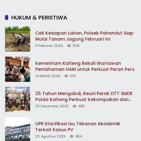
HUKUM & PERISTIWA
Cek Kesiapan Lahan, Polsek Pahandut Siap
Mulai Tanam Jagung Februari Ini
9 Februari 2026
826
Kemenham Kalteng Bekali Wartawan
Pemahaman HAM untuk Perkuat Peran Pers
14 Maret 2026
519
25 Tahun Mengabdi, Reuni Perak DTT SMDE
Polda Kalteng Perkuat Kekompakan dan
Pengabdian
23 Desember 2025
488
UPR Klarifikasi Isu Tekanan Akademik
Terkait Kasus PV
20 Agustus 2025
484