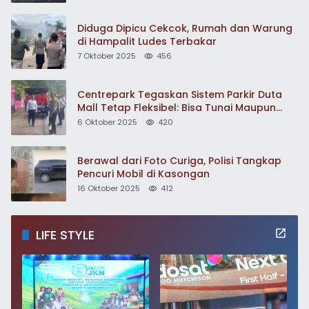
Diduga Dipicu Cekcok, Rumah dan Warung
di Hampalit Ludes Terbakar
7 Oktober 2025
456
Centrepark Tegaskan Sistem Parkir Duta
Mall Tetap Fleksibel: Bisa Tunai Maupun
Non-Tunai
6 Oktober 2025
420
Berawal dari Foto Curiga, Polisi Tangkap
Pencuri Mobil di Kasongan
16 Oktober 2025
412
LIFE STYLE