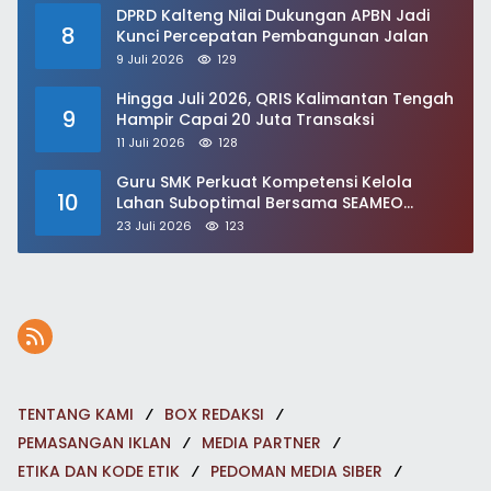
DPRD Kalteng Nilai Dukungan APBN Jadi
8
Kunci Percepatan Pembangunan Jalan
9 Juli 2026
129
Hingga Juli 2026, QRIS Kalimantan Tengah
9
Hampir Capai 20 Juta Transaksi
11 Juli 2026
128
Guru SMK Perkuat Kompetensi Kelola
10
Lahan Suboptimal Bersama SEAMEO
BIOTROP
23 Juli 2026
123
TENTANG KAMI
BOX REDAKSI
PEMASANGAN IKLAN
MEDIA PARTNER
ETIKA DAN KODE ETIK
PEDOMAN MEDIA SIBER