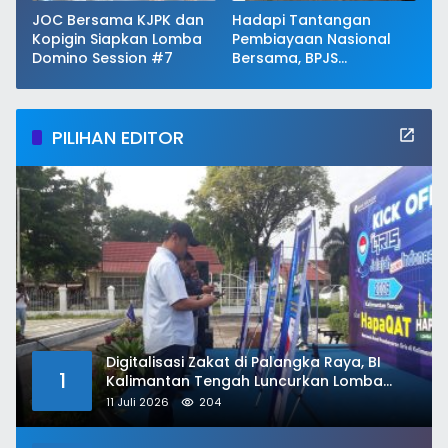
JOC Bersama KJPK dan
Hadapi Tantangan
Kopigin Siapkan Lomba
Pembiayaan Nasional
Domino Session #7
Bersama, BPJS
Kesehatan Perkuat
Keberlanjutan JKN
PILIHAN EDITOR
Digitalisasi Zakat di Palangka Raya, BI
1
Kalimantan Tengah Luncurkan Lomba
HAPAQAT
11 Juli 2026
204