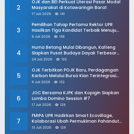
OJK dan BEI Perkuat Literasi Pasar Modal
2
Masyarakat di Kotawaringin Barat
17 Juli 2026
141
Pemilihan Tahap Pertama Rektor UPR
3
Hasilkan Tiga Kandidat Terbaik Menuju
Kementerian
9 Juli 2026
138
Huma Betang Mulai Dibangun, Kalteng
4
Siapkan Pusat Budaya Dayak Terbesar
dan Modern
24 Juli 2026
132
OJK Terbitkan POJK Baru, Perdagangan
5
Karbon Melalui Bursa Kian Terintegrasi
Nasional
9 Juli 2026
132
JOC Bersama KJPK dan Kopigin Siapkan
6
Lomba Domino Session #7
17 Juli 2026
129
FMIPA UPR Hadirkan Smart Ecovillage,
7
Kolaborasi Ubah Permukiman Pahandut
Berkelanjutan
13 Juli 2026
129