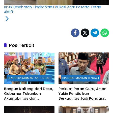
BPJS Kesehatan Tingkatkan Edukasi Agar Peserta Tetap
Aktiff
Pos Terkait
PEMPROV KALIMANTAN TENGAH
DPRD KALIMANTAN TENGAH
Bangun Kalteng dari Desa,
Perkuat Peran Guru, Arton
Gubernur Tekankan
Yakin Pendidikan
Akuntabilitas dan
Berkualitas Jadi Pondasi
Kolaborasi Pemerintahan
Kemajuan Kalteng