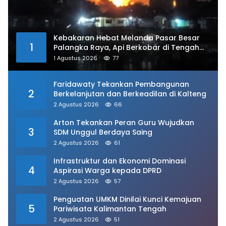
Kebakaran Hebat Melanda Pasar Besar
1
Palangka Raya, Api Berkobar di Tengah
Kawasan Padat
1 Agustus 2026
77
Faridawaty Tekankan Pembangunan
2
Berkelanjutan dan Berkeadilan di Kalteng
2 Agustus 2026
66
Arton Tekankan Peran Guru Wujudkan
3
SDM Unggul Berdaya Saing
2 Agustus 2026
61
Infrastruktur dan Ekonomi Dominasi
4
Aspirasi Warga kepada DPRD
2 Agustus 2026
57
Penguatan UMKM Dinilai Kunci Kemajuan
5
Pariwisata Kalimantan Tengah
2 Agustus 2026
51