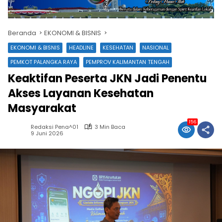
Beranda
EKONOMI & BISNIS
EKONOMI & BISNIS
HEADLINE
KESEHATAN
NASIONAL
PEMKOT PALANGKA RAYA
PEMPROV KALIMANTAN TENGAH
Keaktifan Peserta JKN Jadi Penentu
Akses Layanan Kesehatan
Masyarakat
156
Redaksi Pena^01
3 Min Baca
9 Juni 2026