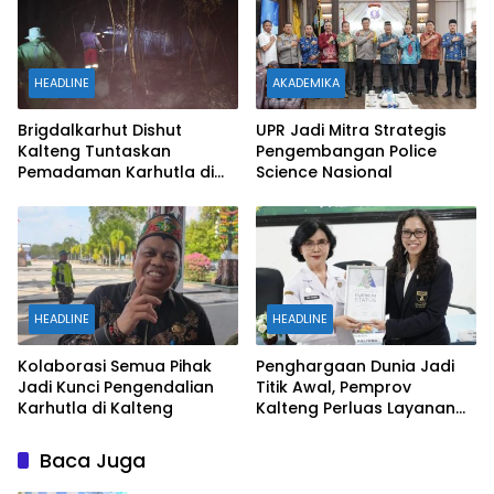
HEADLINE
AKADEMIKA
Brigdalkarhut Dishut
UPR Jadi Mitra Strategis
Kalteng Tuntaskan
Pengembangan Police
Pemadaman Karhutla di
Science Nasional
Timpah
HEADLINE
HEADLINE
Kolaborasi Semua Pihak
Penghargaan Dunia Jadi
Jadi Kunci Pengendalian
Titik Awal, Pemprov
Karhutla di Kalteng
Kalteng Perluas Layanan
Stroke hingga Daerah
Terpencil
Baca Juga