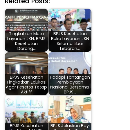
Related Posts:
Tingkatkan Mutu
BPJS Kesehatan
Layanan JKN, BPJS
Buka Layanan JKN
Kesehatan
Selama Libur
Dorong…
Lebaran…
BPJS Kesehatan
Hadapi Tantangan
Tingkatkan Edukasi
Pembiayaan
Agar Peserta Tetap
Nasional Bersama,
Aktiff
BPJS…
BPJS Kesehatan
BPJS Jelaskan Bayi