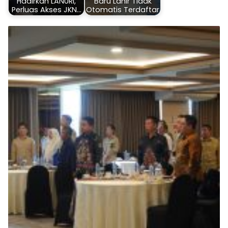
Hadirkan LANURI,
Baru Lahir Tidak
Perluas Akses JKN…
Otomatis Terdaftar