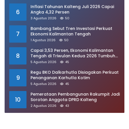
Inflasi Tahunan Kalteng Juli 2026 Capai
6
Angka 4,32 Persen
3 Agustus 2026
50
Bambang Sebut Tren Investasi Perkuat
7
Ekonomi Kalimantan Tengah
1 Agustus 2026
50
Capai 3,53 Persen, Ekonomi Kalimantan
8
Tengah di Triwulan Kedua 2026 Tumbuh
Signifikan
5 Agustus 2026
45
Regu BKO Dalkarhutla Disiagakan Perkuat
9
Penanganan Karhutla Kotim
5 Agustus 2026
45
Pemerataan Pembangunan Rakumpit Jadi
10
Sorotan Anggota DPRD Kalteng
2 Agustus 2026
43