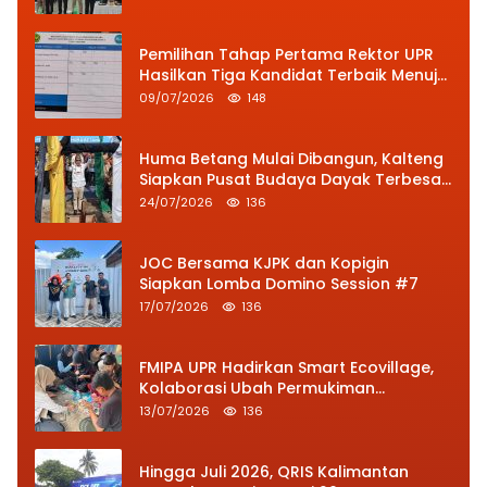
Pemilihan Tahap Pertama Rektor UPR
Hasilkan Tiga Kandidat Terbaik Menuju
Kementerian
09/07/2026
148
Huma Betang Mulai Dibangun, Kalteng
Siapkan Pusat Budaya Dayak Terbesar
dan Modern
24/07/2026
136
JOC Bersama KJPK dan Kopigin
Siapkan Lomba Domino Session #7
17/07/2026
136
FMIPA UPR Hadirkan Smart Ecovillage,
Kolaborasi Ubah Permukiman
Pahandut Berkelanjutan
13/07/2026
136
Hingga Juli 2026, QRIS Kalimantan