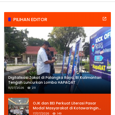
PILIHAN EDITOR
Digitalisasi Zakat di Palangka Raya, BI Kalimantan
Tengah Luncurkan Lomba HAPAQAT
11/07/2026
211
OJK dan BEI Perkuat Literasi Pasar
Modal Masyarakat di Kotawaringin
Barat
17/07/2026
149