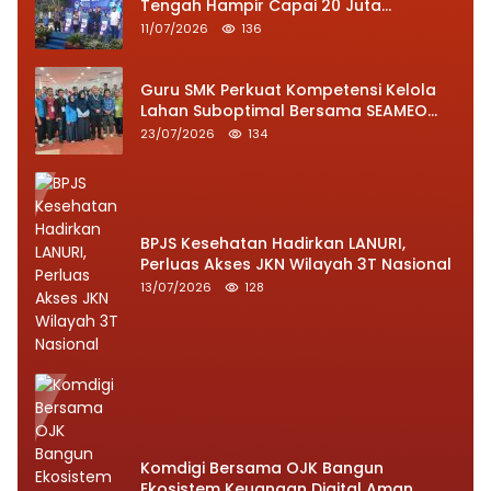
Tengah Hampir Capai 20 Juta
Transaksi
11/07/2026
136
Guru SMK Perkuat Kompetensi Kelola
Lahan Suboptimal Bersama SEAMEO
BIOTROP
23/07/2026
134
BPJS Kesehatan Hadirkan LANURI,
Perluas Akses JKN Wilayah 3T Nasional
13/07/2026
128
Komdigi Bersama OJK Bangun
Ekosistem Keuangan Digital Aman