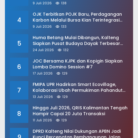
Kementerian
9 Juli 2026
138
OJK Terbitkan POJK Baru, Perdagangan
4
Karbon Melalui Bursa Kian Terintegrasi
Nasional
9 Juli 2026
133
Huma Betang Mulai Dibangun, Kalteng
5
Siapkan Pusat Budaya Dayak Terbesar
dan Modern
24 Juli 2026
132
JOC Bersama KJPK dan Kopigin Siapkan
6
Lomba Domino Session #7
17 Juli 2026
129
FMIPA UPR Hadirkan Smart Ecovillage,
7
Kolaborasi Ubah Permukiman Pahandut
Berkelanjutan
13 Juli 2026
129
Hingga Juli 2026, QRIS Kalimantan Tengah
8
Hampir Capai 20 Juta Transaksi
11 Juli 2026
129
DPRD Kalteng Nilai Dukungan APBN Jadi
9
Kunci Percepatan Pembangunan Jalan