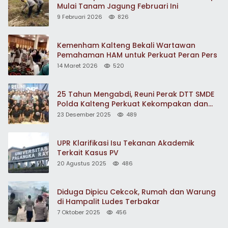
Mulai Tanam Jagung Februari Ini
9 Februari 2026
826
Kemenham Kalteng Bekali Wartawan
Pemahaman HAM untuk Perkuat Peran Pers
14 Maret 2026
520
25 Tahun Mengabdi, Reuni Perak DTT SMDE
Polda Kalteng Perkuat Kekompakan dan
Pengabdian
23 Desember 2025
489
UPR Klarifikasi Isu Tekanan Akademik
Terkait Kasus PV
20 Agustus 2025
486
Diduga Dipicu Cekcok, Rumah dan Warung
di Hampalit Ludes Terbakar
7 Oktober 2025
456