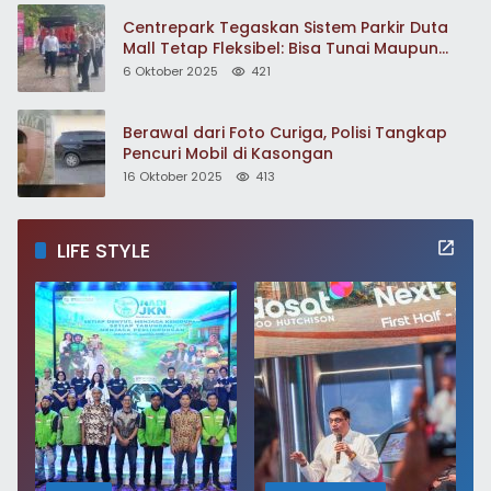
Centrepark Tegaskan Sistem Parkir Duta
Mall Tetap Fleksibel: Bisa Tunai Maupun
Non-Tunai
6 Oktober 2025
421
Berawal dari Foto Curiga, Polisi Tangkap
Pencuri Mobil di Kasongan
16 Oktober 2025
413
LIFE STYLE