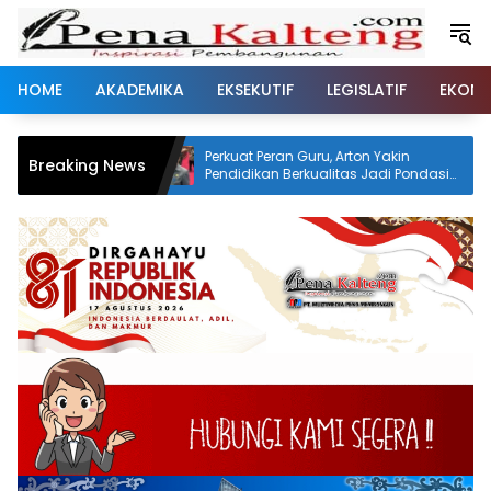
Langsung
ke
konten
HOME
AKADEMIKA
EKSEKUTIF
LEGISLATIF
EKONO
Perkuat Peran Guru, Arton Yakin
Brigdalkarh
Breaking News
Pendidikan Berkualitas Jadi Pondasi
Pemadaman
Kemajuan Kalteng