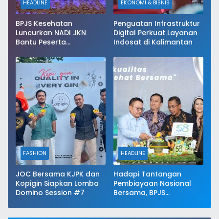
HEADLINE
EKONOMI & BISNIS
BPJS Kesehatan
Penguatan Infrastruktur
Luncurkan NADI JKN
Digital Perkuat Layanan
Bantu Peserta
Indosat di Kalimantan
Menabung Iuran
FASHION
HEADLINE
JOC Bersama KJPK dan
Hadapi Tantangan
Kopigin Siapkan Lomba
Pembiayaan Nasional
Domino Session #7
Bersama, BPJS
Kesehatan Perkuat
Keberlanjutan JKN