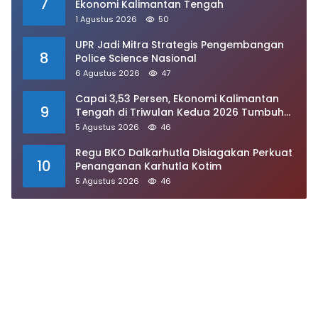
7
Ekonomi Kalimantan Tengah
1 Agustus 2026
50
UPR Jadi Mitra Strategis Pengembangan
8
Police Science Nasional
6 Agustus 2026
47
Capai 3,53 Persen, Ekonomi Kalimantan
9
Tengah di Triwulan Kedua 2026 Tumbuh
Signifikan
5 Agustus 2026
46
Regu BKO Dalkarhutla Disiagakan Perkuat
10
Penanganan Karhutla Kotim
5 Agustus 2026
46