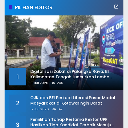
PILIHAN EDITOR
Digitalisasi Zakat di Palangka Raya, BI
1
Kalimantan Tengah Luncurkan Lomba
HAPAQAT
11 Juli 2026
205
OJK dan BEI Perkuat Literasi Pasar Modal
2
Masyarakat di Kotawaringin Barat
17 Juli 2026
142
Pemilihan Tahap Pertama Rektor UPR
3
Hasilkan Tiga Kandidat Terbaik Menuju