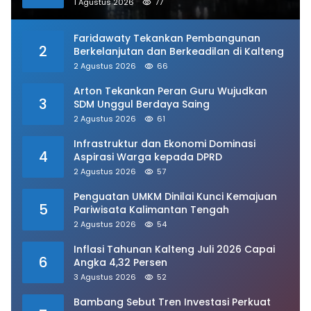
Kawasan Padat
1 Agustus 2026
77
Faridawaty Tekankan Pembangunan
2
Berkelanjutan dan Berkeadilan di Kalteng
2 Agustus 2026
66
Arton Tekankan Peran Guru Wujudkan
3
SDM Unggul Berdaya Saing
2 Agustus 2026
61
Infrastruktur dan Ekonomi Dominasi
4
Aspirasi Warga kepada DPRD
2 Agustus 2026
57
Penguatan UMKM Dinilai Kunci Kemajuan
5
Pariwisata Kalimantan Tengah
2 Agustus 2026
54
Inflasi Tahunan Kalteng Juli 2026 Capai
6
Angka 4,32 Persen
3 Agustus 2026
52
Bambang Sebut Tren Investasi Perkuat