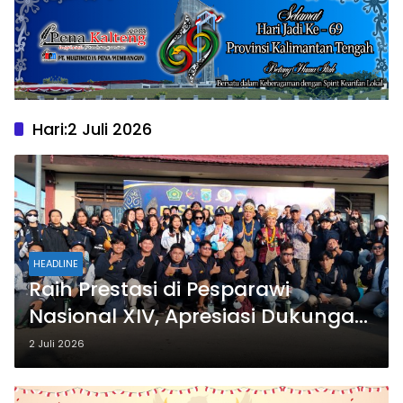
Hari:
2 Juli 2026
HEADLINE
Raih Prestasi di Pesparawi
Nasional XIV, Apresiasi Dukungan
Gubernur Kalteng
2 Juli 2026